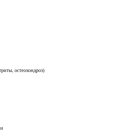
триты, остеохондроз)
ии