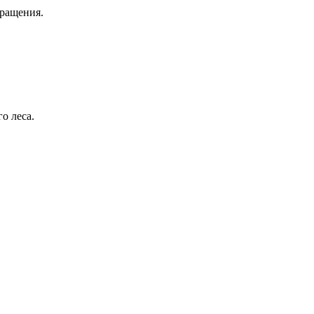
бращения.
о леса.